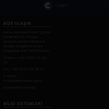
CİMER
BİZE ULAŞIN
Adres: Karatekin Mah. Çankırı
Karatekin Üni. Uluyazı
Kampüsü Rektörlük Binası
Strateji Geliştirme Daire
Başkanlığı Kat:1 18100/Çankırı
Telefon: + 90 (376) 218 95
76
Fax: + 90 (376) 218 95 77
E-Posta:
strateji@karatekin.edu.tr
Erişilebilirlik Desteği
BILGI SISTEMLERI