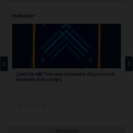
Haberler
‹
›
ÇAKÜ’de Millî Teknoloji Hamlesine Güç Katacak
ÇA
Atölyede Sona Doğru
Bi
20 Temmuz 26
2
Tüm Haberler