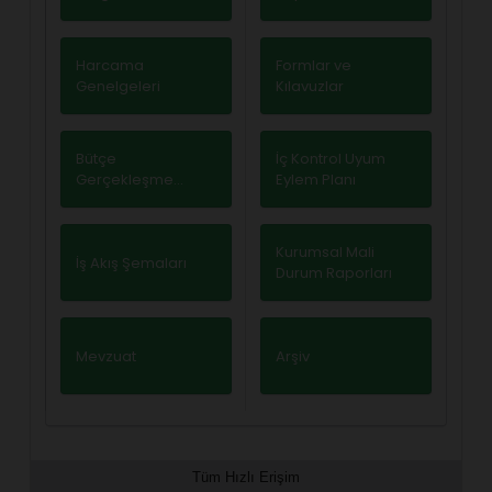
Harcama
Formlar ve
Genelgeleri
Kılavuzlar
Bütçe
İç Kontrol Uyum
Gerçekleşme
Eylem Planı
Raporu
Kurumsal Mali
İş Akış Şemaları
Durum Raporları
Mevzuat
Arşiv
Tüm Hızlı Erişim