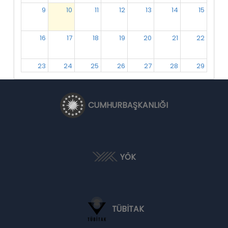
9
10
11
12
13
14
15
16
17
18
19
20
21
22
23
24
25
26
27
28
29
30
31
1
2
3
4
5
CUMHURBAŞKANLIĞI
YÖK
TÜBİTAK