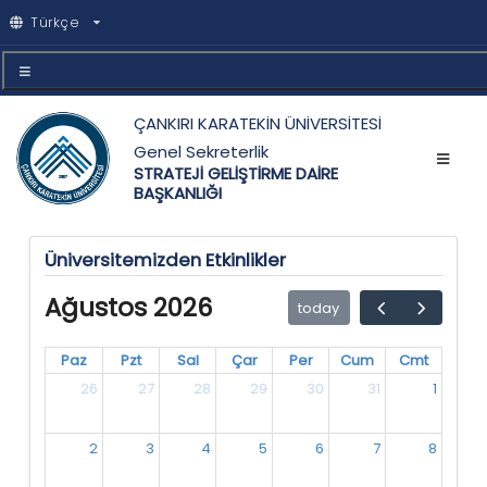
Türkçe
ÇANKIRI KARATEKİN ÜNİVERSİTESİ
Genel Sekreterlik
STRATEJİ GELİŞTİRME DAİRE
BAŞKANLIĞI
Üniversitemizden Etkinlikler
Ağustos 2026
today
Paz
Pzt
Sal
Çar
Per
Cum
Cmt
26
27
28
29
30
31
1
2
3
4
5
6
7
8